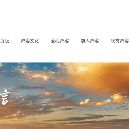
网页版
鸿客文化
爱心鸿客
加入鸿客
欣赏鸿客