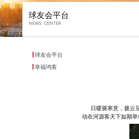
球友会平台
NEWS CENTER
球友会平台
幸福鸿客
日暖驱寒意，拨云见
动在河源客天下如期举