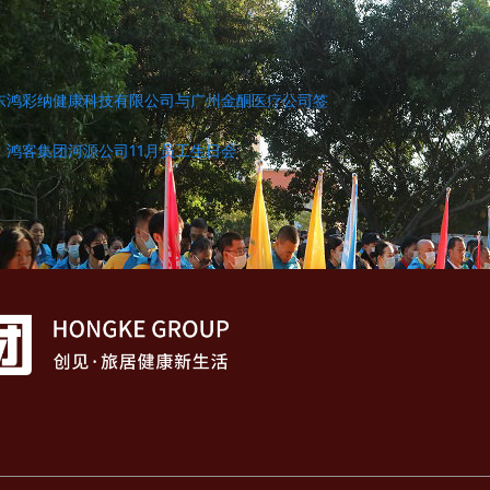
东鸿彩纳健康科技有限公司与广州金酮医疗公司签
丨鸿客集团河源公司11月员工生日会