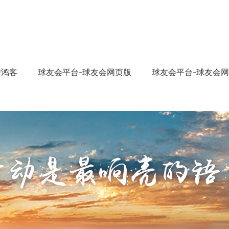
进鸿客
球友会平台-球友会网页版
球友会平台-球友会