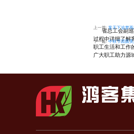
上一篇:
客天下追梦再
省总工会副巡
过程中详细了解
下一篇:
中秋节团圆美
职工生活和工作
广大职工助力源
快乐工作，健
度、丰富多彩的