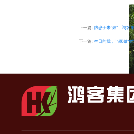
上一篇:
防患于未“燃”，鸿客
下一篇:
生日的我，当家做“煮